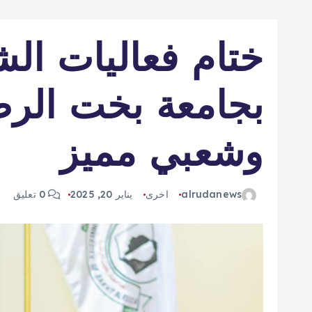
ختام فعاليات الش
بجامعة بخت الر
وشعبي مميز
alrudanews
اخرى
يناير 20, 2025
0 تعليق