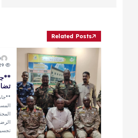
ص
فّ
ح
Related Posts
ا
s
729 views
ل
**جا
تضام
م
**جام
ق
المسل
المجت
ا
الرضا
تجسيد