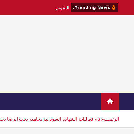
Trending News:
ا
ل
ت
ق
و
ي
م
ا
ل
د
ر
ا
س
Home
الرئيسية
ختام فعاليات الشهادة السودانية بجامعة بخت الرضا 