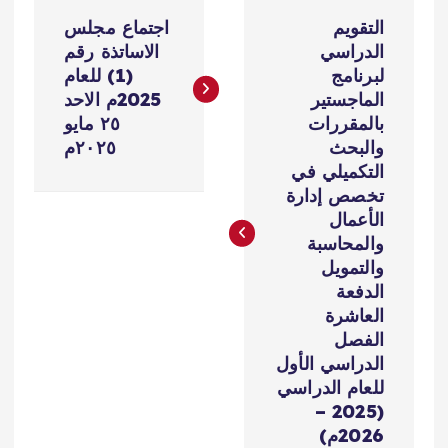
ت
التقويم
اجتماع مجلس
ص
الدراسي
الاساتذة رقم
لبرنامج
(1) للعام
فّ
الماجستير
2025م الاحد
بالمقررات
٢٥ مايو
ح
والبحث
٢٠٢٥م
التكميلي في
ا
تخصص إدارة
الأعمال
ل
والمحاسبة
والتمويل
م
الدفعة
العاشرة
ق
الفصل
الدراسي الأول
للعام الدراسي
ا
(2025 –
2026م)