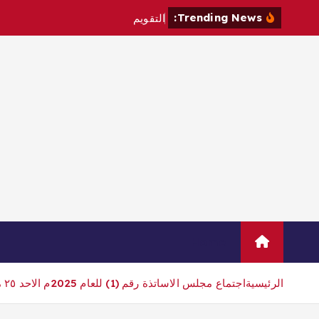
Trending News:
ا
ل
ت
ق
و
ي
م
ا
ل
د
ر
ا
س
ي
ل
Home
الرئيسية
اجتماع مجلس الاساتذة رقم (1) للعام 2025م الاحد ٢٥ مايو ٢٠٢٥م