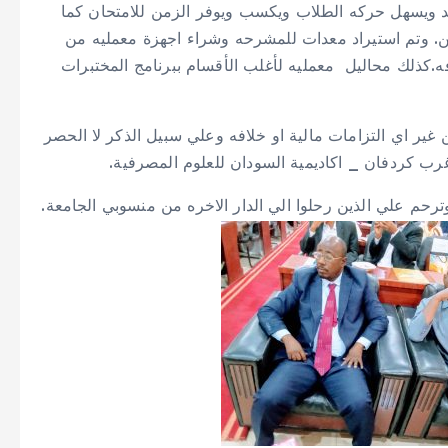
 ويسهل حركه الطلاب ويكسب ويوفر الزمن للامتحان كما
ن. وتم استيراد معدات للمشرحه وشراء اجهزة معمليه من
microsco واوعية تعقيم autoclaves وخلافه.كذلك محاليل معمليه لأغلب الأقسام ببرنامج المختبرات
غير اي التزامات مالية او خلافه وعلي سبيل الذكر لا الحصر
غرب كردفان _ اكاديمية السودان للعلوم المصرفية.
حم علي الذين رحلوا الي الدار الاخره من منسوبي الجامعة.