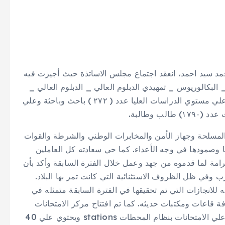
حمد سيد احمد، انعقد اجتماع مجلس الاساتذة حيث أجيزت فيه
البكالوريوس _ تمهيدي الدبلوم العالي _ الدبلوم العالي _
تمهيدي الماجستير _ الماجستير _الدكتوراه). حيث تخرج علي مستوي الدراسات العليا عدد ( ٢٧٢ ) باحث وباحثة وعلي
 وطالبة.
المسلحة وجهاز الأمن والمخابرات الوطني والشرطة والقوات
 وصمودها في وجه الأعداء. كما حي سعادته كل العاملين
مة لما قدموه من جهد وعمل خلال الفترة السابقة وأكد بأن
 وفي ظل الظروف الاستثنائية التي كانت تمر بها البلاد.
 للانجازات التي تم تحقيقها في الفترة السابقة متمثله في
فة قاعات ومكتبات حديثه. كما تم افتتاح مركز الامتحانات
السريريه clinical examination center وهو مصمم علي الامتحانات بنظام المحطات stations ويحتوي علي 40