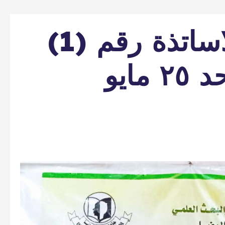
اجتماع مجلس الاساتذة رقم (1)
للعام 2025م الاحد ٢٥ مايو