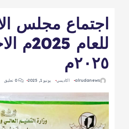
٢٠٢٥م
alrudanews
اكاديمي
يونيو 1, 2025
0 تعليق