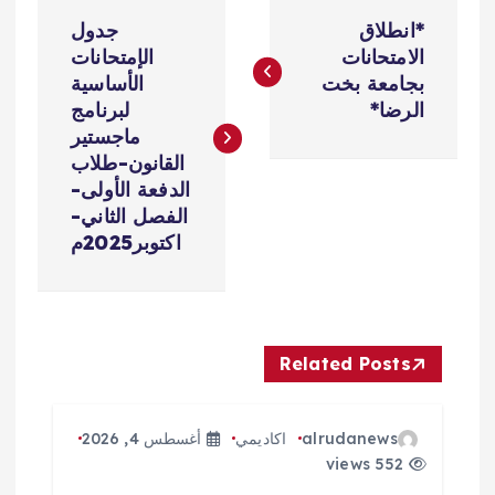
ت
*انطلاق
جدول
ص
الامتحانات
الإمتحانات
بجامعة بخت
الأساسية
فّ
الرضا*
لبرنامج
ماجستير
ح
القانون-طلاب
الدفعة الأولى-
ا
الفصل الثاني-
اكتوبر2025م
ل
م
Related Posts
ق
ا
alrudanews
اكاديمي
أغسطس 4, 2026
552 views