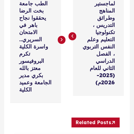
لماجستير
الطب جامعة
فّ
المناهج
بخت الرضا
وطرائق
يحققوا نجاح
ح
التدريس ،
باهر في
تكنولوجيا
الامتحان
ا
التعليم وعلم
السريري..
النفس التربوي
واسرة الكلية
ل
، الفصل
تكرم
الدراسي
البروفيسور
م
الثاني للعام
معتز بالله
(2025-
بكري مدير
ق
2026م)
الجامعة وعميد
الكلية
ا
ل
Related Posts
ا