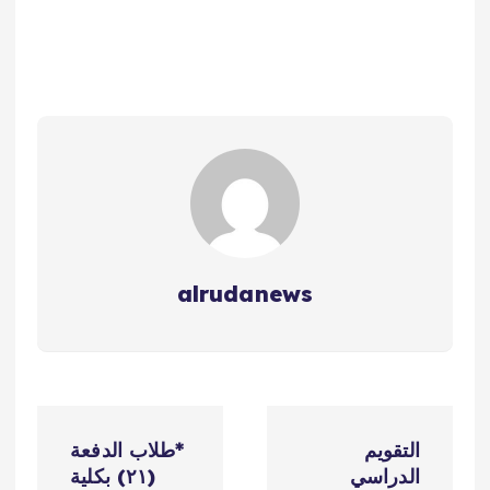
alrudanews
ت
التقويم
*طلاب الدفعة
ص
الدراسي
(٢١) بكلية